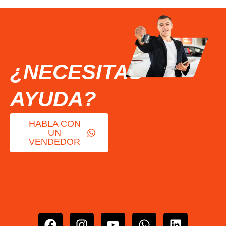
¿NECESITAS
AYUDA?
HABLA CON
UN
VENDEDOR
F
I
Y
W
L