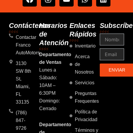
a
n
o
h
i
c
s
u
a
n
e
t
t
t
k
b
a
u
s
e
Contáctenos
Horarios
Enlaces
Subscríbe
o
g
b
a
d
de
Rápidos
Nombre
o
r
e
p
i
Contactar
Atención
k
a
p
n
Franco
Inventario
m
Email
AutoMotors
Departamento
Acerca
de Ventas
3130
de
Lunes a
ENVIAR
SW 8th
Nosotros
Sábado:
St,
Servicios
10AM –
Miami,
6:30PM
Preguntas
FL
Domingo:
Frequentes
33135
Cerrado
Política de
(786)
Privacidad
847-
Departamento
9726
Términos y
de