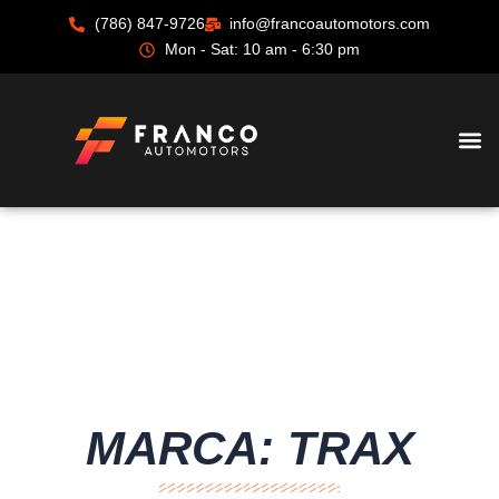
Ir
(786) 847-9726
info@francoautomotors.com
al
Mon - Sat: 10 am - 6:30 pm
contenido
MARCA: TRAX