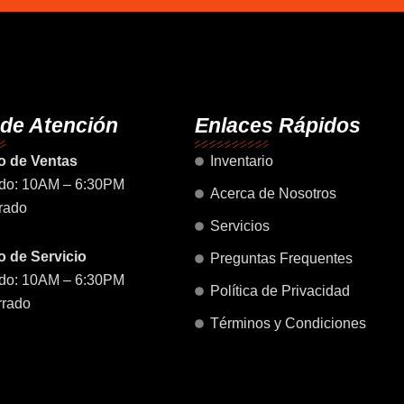
c
s
u
a
n
e
t
t
t
k
b
a
u
s
e
o
g
b
a
d
o
r
e
p
i
k
a
p
n
 de Atención
Enlaces Rápidos
m
o de Ventas
Inventario
do: 10AM – 6:30PM
Acerca de Nosotros
rado
Servicios
 de Servicio
Preguntas Frequentes
do: 10AM – 6:30PM
Política de Privacidad
rrado
Términos y Condiciones