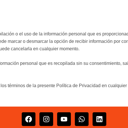
ilación o el uso de la información personal que es proporcionad
puede marcar o desmarcar la opción de recibir información por c
 puede cancelarla en cualquier momento.
nformación personal que es recopilada sin su consentimiento, s
los términos de la presente Política de Privacidad en cualquie
F
I
Y
W
L
a
n
o
h
i