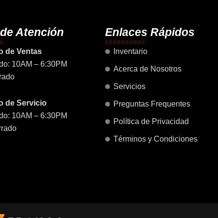
o
g
b
a
d
o
r
e
p
i
k
a
p
n
 de Atención
Enlaces Rápidos
m
o de Ventas
Inventario
do: 10AM – 6:30PM
Acerca de Nosotros
rado
Servicios
 de Servicio
Preguntas Frequentes
do: 10AM – 6:30PM
Política de Privacidad
rrado
Términos y Condiciones