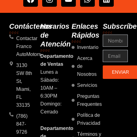
a
n
o
h
i
c
s
u
a
n
e
t
t
t
k
b
a
u
s
e
Contáctenos
Horarios
Enlaces
Subscríbe
o
g
b
a
d
de
Rápidos
Nombre
o
r
e
p
i
Contactar
Atención
k
a
p
n
Franco
Inventario
m
Email
AutoMotors
Departamento
Acerca
de Ventas
3130
de
Lunes a
ENVIAR
SW 8th
Nosotros
Sábado:
St,
Servicios
10AM –
Miami,
6:30PM
Preguntas
FL
Domingo:
Frequentes
33135
Cerrado
Política de
(786)
Privacidad
847-
Departamento
9726
Términos y
de