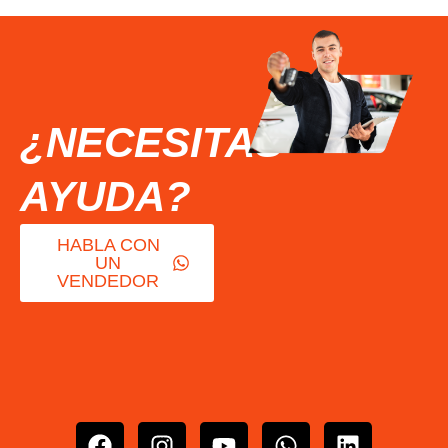
¿NECESITAS
AYUDA?
HABLA CON
UN
VENDEDOR
F
I
Y
W
L