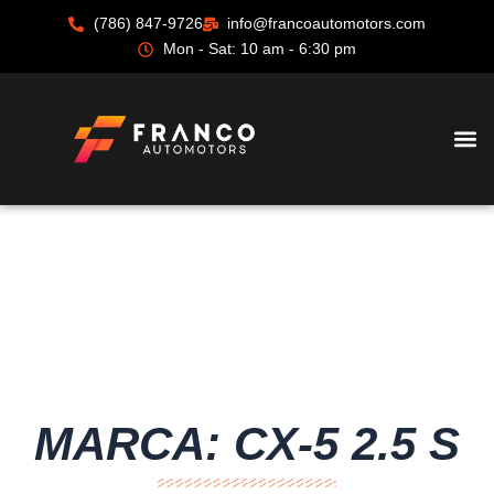
Ir
(786) 847-9726
info@francoautomotors.com
al
Mon - Sat: 10 am - 6:30 pm
contenido
MARCA: CX-5 2.5 S