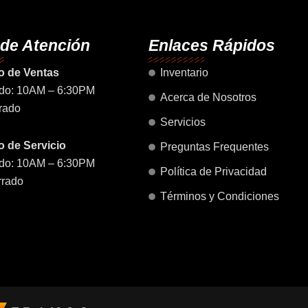
o
g
b
a
d
o
r
e
p
i
k
a
p
n
 de Atención
Enlaces Rápidos
m
o de Ventas
Inventario
do: 10AM – 6:30PM
Acerca de Nosotros
rado
Servicios
 de Servicio
Preguntas Frequentes
do: 10AM – 6:30PM
Política de Privacidad
rrado
Términos y Condiciones