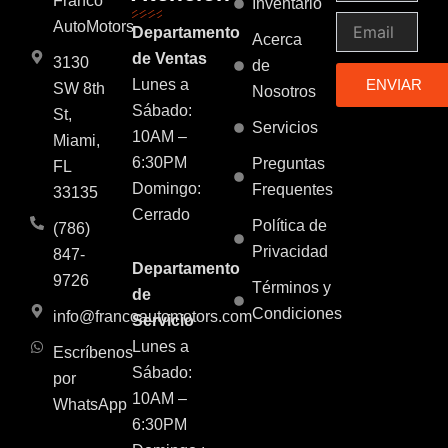
k
a
p
n
Franco
Inventario
m
Email
AutoMotors
Departamento
Acerca
de Ventas
3130
de
Lunes a
ENVIAR
SW 8th
Nosotros
Sábado:
St,
Servicios
10AM –
Miami,
6:30PM
Preguntas
FL
Domingo:
Frequentes
33135
Cerrado
Política de
(786)
Privacidad
847-
Departamento
9726
Términos y
de
Condiciones
info@francoautomotors.com
Servicio
Lunes a
Escríbenos
Sábado:
por
10AM –
WhatsApp
6:30PM