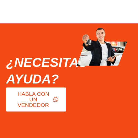
¿NECESITAS
AYUDA?
HABLA CON
UN
VENDEDOR