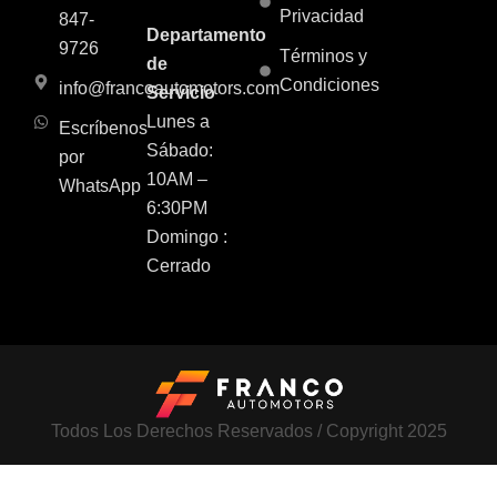
Privacidad
847-
Departamento
9726
Términos y
de
Condiciones
info@francoautomotors.com
Servicio
Lunes a
Escríbenos
Sábado:
por
10AM –
WhatsApp
6:30PM
Domingo :
Cerrado
Todos Los Derechos Reservados / Copyright 2025