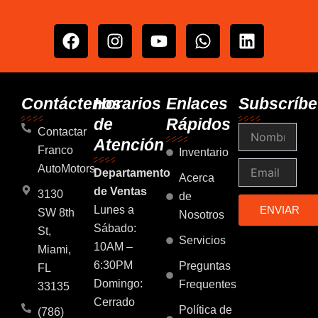
F
I
Y
W
L
a
n
o
h
i
c
s
u
a
n
e
t
t
t
k
b
a
u
s
e
Contáctenos
Horarios
Enlaces
Subscríbe
o
g
b
a
d
de
Rápidos
Nombre
o
r
e
p
i
Contactar
Atención
k
a
p
n
Franco
Inventario
m
Email
AutoMotors
Departamento
Acerca
de Ventas
3130
de
Lunes a
ENVIAR
SW 8th
Nosotros
Sábado:
St,
Servicios
10AM –
Miami,
6:30PM
Preguntas
FL
Domingo:
Frequentes
33135
Cerrado
Política de
(786)