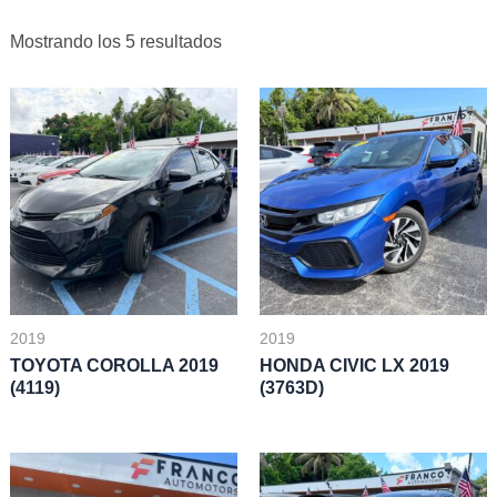
Ordenado
Mostrando los 5 resultados
por
los
últimos
2019
2019
TOYOTA COROLLA 2019
HONDA CIVIC LX 2019
(4119)
(3763D)