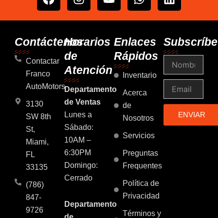
a
n
o
h
i
c
s
u
a
n
e
t
t
t
k
b
a
u
s
e
Contáctenos
Horarios
Enlaces
Subscríbe
o
g
b
a
d
de
Rápidos
Nombre
o
r
e
p
i
Contactar
Atención
k
a
p
n
Franco
Inventario
m
Email
AutoMotors
Departamento
Acerca
de Ventas
3130
de
Lunes a
ENVIAR
SW 8th
Nosotros
Sábado:
St,
Servicios
10AM –
Miami,
6:30PM
Preguntas
FL
Domingo:
Frequentes
33135
Cerrado
Política de
(786)
Privacidad
847-
Departamento
9726
Términos y
de