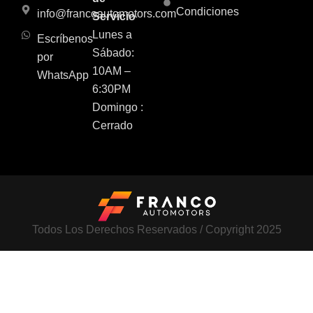
Condiciones
info@francoautomotors.com
Servicio
Lunes a
Escríbenos
Sábado:
por
10AM –
WhatsApp
6:30PM
Domingo :
Cerrado
Todos Los Derechos Reservados / Copyright 2025