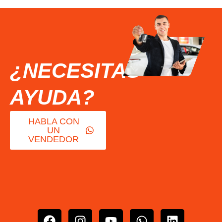
¿NECESITAS
AYUDA?
HABLA CON
UN
VENDEDOR
F
I
Y
W
L