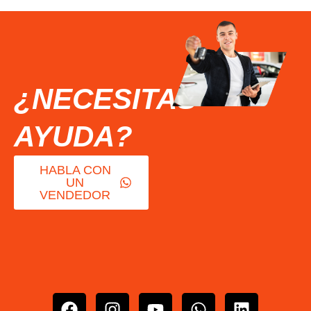
¿NECESITAS
AYUDA?
HABLA CON
UN
VENDEDOR
F
I
Y
W
L