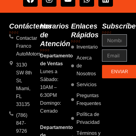
a
n
o
h
i
c
s
u
a
n
e
t
t
t
k
b
a
u
s
e
Contáctenos
Horarios
Enlaces
Subscríbe
o
g
b
a
d
de
Rápidos
Nombre
o
r
e
p
i
Contactar
Atención
k
a
p
n
Franco
Inventario
m
Email
AutoMotors
Departamento
Acerca
de Ventas
3130
de
Lunes a
ENVIAR
SW 8th
Nosotros
Sábado:
St,
Servicios
10AM –
Miami,
6:30PM
Preguntas
FL
Domingo:
Frequentes
33135
Cerrado
Política de
(786)
Privacidad
847-
Departamento
9726
Términos y
de