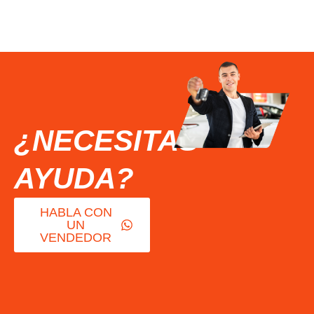
¿NECESITAS
AYUDA?
HABLA CON
UN
VENDEDOR