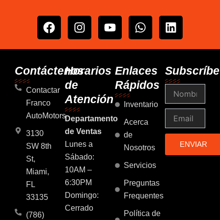
F
I
Y
W
L
a
n
o
h
i
c
s
u
a
n
e
t
t
t
k
b
a
u
s
e
Contáctenos
Horarios
Enlaces
Subscríbe
o
g
b
a
d
de
Rápidos
Nombre
o
r
e
p
i
Contactar
Atención
k
a
p
n
Franco
Inventario
m
Email
AutoMotors
Departamento
Acerca
de Ventas
3130
de
Lunes a
ENVIAR
SW 8th
Nosotros
Sábado:
St,
Servicios
10AM –
Miami,
6:30PM
Preguntas
FL
Domingo:
Frequentes
33135
Cerrado
Política de
(786)