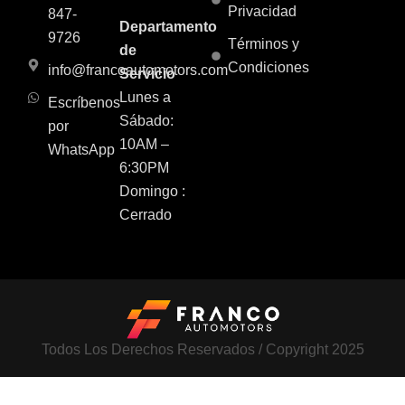
Privacidad
847-
Departamento
9726
Términos y
de
Condiciones
info@francoautomotors.com
Servicio
Lunes a
Escríbenos
Sábado:
por
10AM –
WhatsApp
6:30PM
Domingo :
Cerrado
Todos Los Derechos Reservados / Copyright 2025