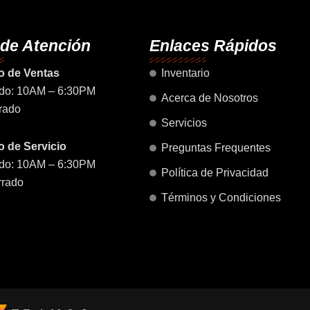
o
g
b
a
d
o
r
e
p
i
k
a
p
n
 de Atención
Enlaces Rápidos
m
o de Ventas
Inventario
do: 10AM – 6:30PM
Acerca de Nosotros
rado
Servicios
 de Servicio
Preguntas Frequentes
do: 10AM – 6:30PM
Política de Privacidad
rrado
Términos y Condiciones