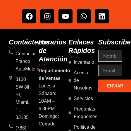
F
I
Y
W
L
a
n
o
h
i
c
s
u
a
n
e
t
t
t
k
b
a
u
s
e
Contáctenos
Horarios
Enlaces
Subscríbe
o
g
b
a
d
de
Rápidos
Nombre
o
r
e
p
i
Contactar
Atención
k
a
p
n
Franco
Inventario
m
Email
AutoMotors
Departamento
Acerca
de Ventas
3130
de
Lunes a
ENVIAR
SW 8th
Nosotros
Sábado:
St,
Servicios
10AM –
Miami,
6:30PM
Preguntas
FL
Domingo:
Frequentes
33135
Cerrado
Política de
(786)