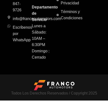
Privacidad
847-
Departamento
9726
Términos y
de
Condiciones
info@francoautomotors.com
Servicio
Lunes a
Escríbenos
Sábado:
por
10AM –
WhatsApp
6:30PM
Domingo :
Cerrado
Todos Los Derechos Reservados / Copyright 2025