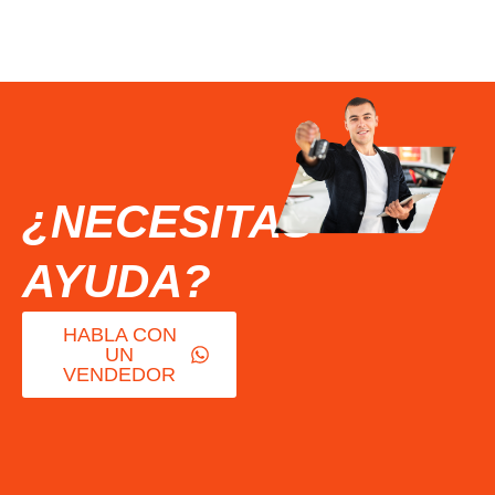
¿NECESITAS
AYUDA?
HABLA CON
UN
VENDEDOR