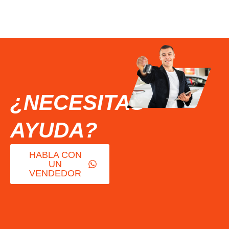
¿NECESITAS
AYUDA?
HABLA CON
UN
VENDEDOR