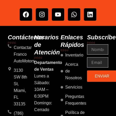
F
I
Y
W
L
a
n
o
h
i
c
s
u
a
n
e
t
t
t
k
b
a
u
s
e
Contáctenos
Horarios
Enlaces
Subscríbe
o
g
b
a
d
de
Rápidos
Nombre
o
r
e
p
i
Contactar
Atención
k
a
p
n
Franco
Inventario
m
Email
AutoMotors
Departamento
Acerca
de Ventas
3130
de
Lunes a
ENVIAR
SW 8th
Nosotros
Sábado:
St,
Servicios
10AM –
Miami,
6:30PM
Preguntas
FL
Domingo:
Frequentes
33135
Cerrado
Política de
(786)