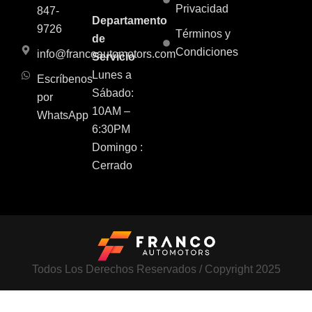
Privacidad
847-
Departamento
9726
Términos y
de
Condiciones
info@francoautomotors.com
Servicio
Lunes a
Escríbenos
Sábado:
por
10AM –
WhatsApp
6:30PM
Domingo :
Cerrado
Todos Los Derechos Reservados / Copyright 2025