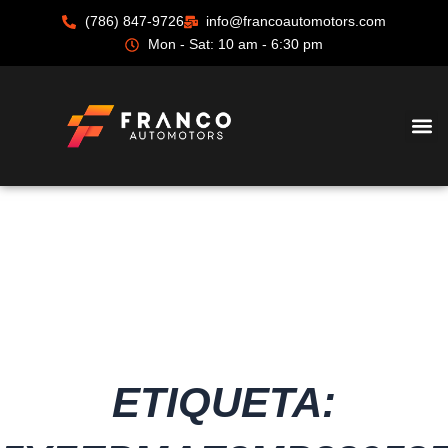
Ir
(786) 847-9726
info@francoautomotors.com
al
Mon - Sat: 10 am - 6:30 pm
contenido
ETIQUETA: