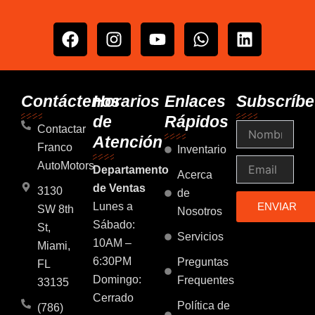
F
I
Y
W
L
a
n
o
h
i
c
s
u
a
n
e
t
t
t
k
b
a
u
s
e
Contáctenos
Horarios
Enlaces
Subscríbe
o
g
b
a
d
de
Rápidos
Nombre
o
r
e
p
i
Contactar
Atención
k
a
p
n
Franco
Inventario
m
Email
AutoMotors
Departamento
Acerca
de Ventas
3130
de
Lunes a
ENVIAR
SW 8th
Nosotros
Sábado:
St,
Servicios
10AM –
Miami,
6:30PM
Preguntas
FL
Domingo:
Frequentes
33135
Cerrado
Política de
(786)