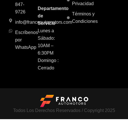
Privacidad
847-
Departamento
9726
Términos y
de
Condiciones
info@francoautomotors.com
Servicio
Lunes a
Escríbenos
Sábado:
por
10AM –
WhatsApp
6:30PM
Domingo :
Cerrado
Todos Los Derechos Reservados / Copyright 2025