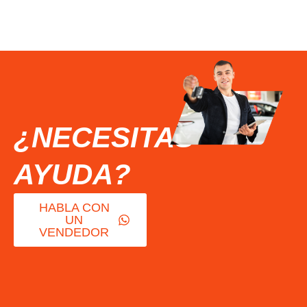
¿NECESITAS
AYUDA?
HABLA CON
UN
VENDEDOR