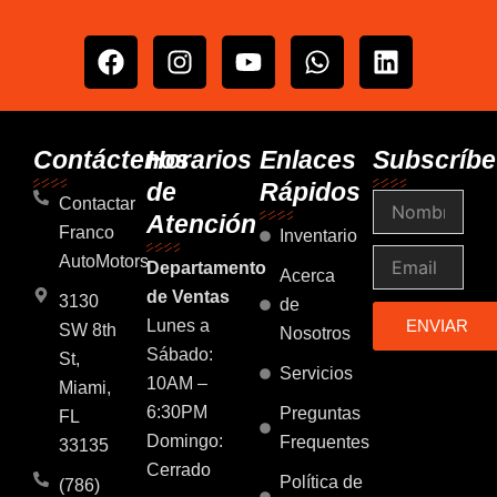
F
I
Y
W
L
a
n
o
h
i
c
s
u
a
n
e
t
t
t
k
b
a
u
s
e
Contáctenos
Horarios
Enlaces
Subscríbe
o
g
b
a
d
de
Rápidos
Nombre
o
r
e
p
i
Contactar
Atención
k
a
p
n
Franco
Inventario
m
Email
AutoMotors
Departamento
Acerca
de Ventas
3130
de
Lunes a
ENVIAR
SW 8th
Nosotros
Sábado:
St,
Servicios
10AM –
Miami,
6:30PM
Preguntas
FL
Domingo:
Frequentes
33135
Cerrado
Política de
(786)