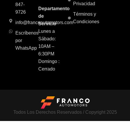
Privacidad
847-
Departamento
9726
Términos y
de
Condiciones
info@francoautomotors.com
Servicio
Lunes a
Escríbenos
Sábado:
por
10AM –
WhatsApp
6:30PM
Domingo :
Cerrado
Todos Los Derechos Reservados / Copyright 2025