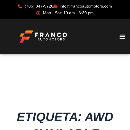
Ir
(786) 847-9726
info@francoautomotors.com
al
Mon - Sat: 10 am - 6:30 pm
contenido
ETIQUETA: AWD