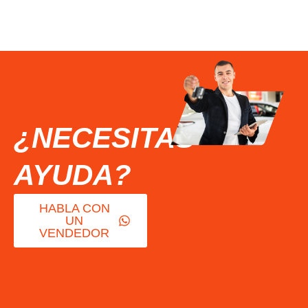
¿NECESITAS
AYUDA?
HABLA CON
UN
VENDEDOR