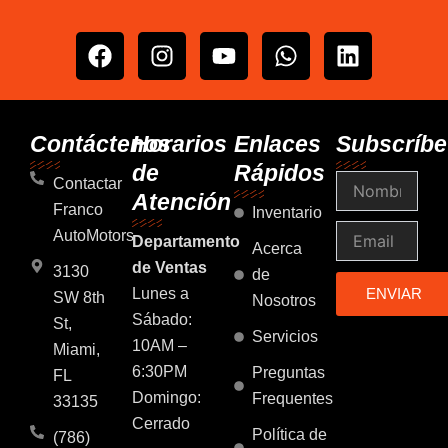
F
I
Y
W
L
a
n
o
h
i
c
s
u
a
n
e
t
t
t
k
b
a
u
s
e
Contáctenos
Horarios
Enlaces
Subscríbe
o
g
b
a
d
de
Rápidos
Nombre
o
r
e
p
i
Contactar
Atención
k
a
p
n
Franco
Inventario
m
Email
AutoMotors
Departamento
Acerca
de Ventas
3130
de
Lunes a
ENVIAR
SW 8th
Nosotros
Sábado:
St,
Servicios
10AM –
Miami,
6:30PM
Preguntas
FL
Domingo:
Frequentes
33135
Cerrado
Política de
(786)