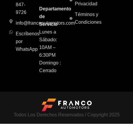
Privacidad
847-
Departamento
9726
Términos y
de
Condiciones
info@francoautomotors.com
Servicio
Lunes a
Escríbenos
Sábado:
por
10AM –
WhatsApp
6:30PM
Domingo :
Cerrado
Todos Los Derechos Reservados / Copyright 2025