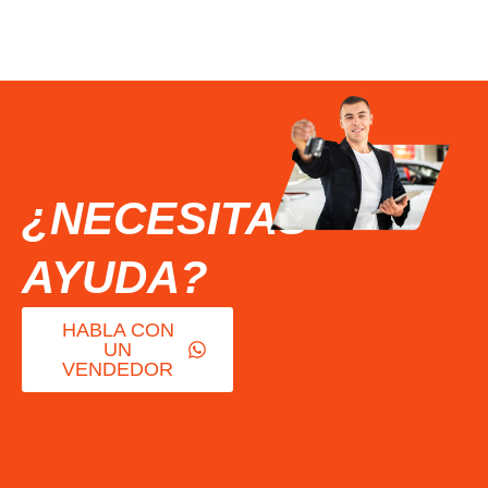
¿NECESITAS
AYUDA?
HABLA CON
UN
VENDEDOR