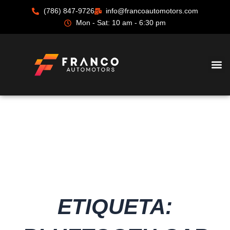
Ir
(786) 847-9726
info@francoautomotors.com
al
Mon - Sat: 10 am - 6:30 pm
contenido
ETIQUETA: