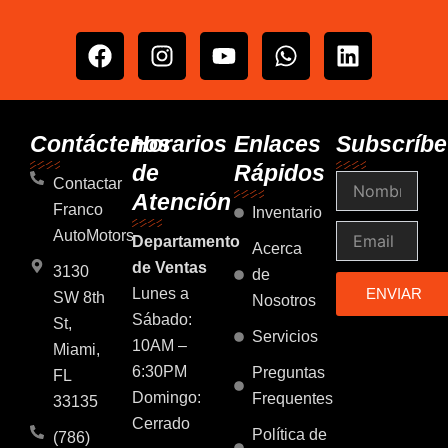
F
I
Y
W
L
a
n
o
h
i
c
s
u
a
n
e
t
t
t
k
b
a
u
s
e
Contáctenos
Horarios
Enlaces
Subscríbe
o
g
b
a
d
de
Rápidos
Nombre
o
r
e
p
i
Contactar
Atención
k
a
p
n
Franco
Inventario
m
Email
AutoMotors
Departamento
Acerca
de Ventas
3130
de
Lunes a
ENVIAR
SW 8th
Nosotros
Sábado:
St,
Servicios
10AM –
Miami,
6:30PM
Preguntas
FL
Domingo:
Frequentes
33135
Cerrado
Política de
(786)