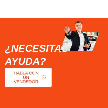
¿NECESITAS
AYUDA?
HABLA CON
UN
VENDEDOR