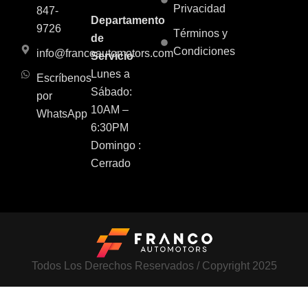
Privacidad
847-
Departamento
9726
Términos y
de
Condiciones
info@francoautomotors.com
Servicio
Lunes a
Escríbenos
Sábado:
por
10AM –
WhatsApp
6:30PM
Domingo :
Cerrado
Todos Los Derechos Reservados / Copyright 2025