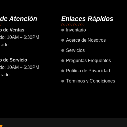
o
g
b
a
d
o
r
e
p
i
k
a
p
n
 de Atención
Enlaces Rápidos
m
o de Ventas
Inventario
do: 10AM – 6:30PM
Acerca de Nosotros
rado
Servicios
 de Servicio
Preguntas Frequentes
do: 10AM – 6:30PM
Política de Privacidad
rrado
Términos y Condiciones