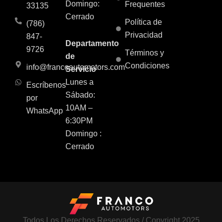
Domingo:
Frequentes
33135
Cerrado
Política de
(786)
Privacidad
847-
Departamento
9726
Términos y
de
Condiciones
info@francoautomotors.com
Servicio
Lunes a
Escríbenos
Sábado:
por
10AM –
WhatsApp
6:30PM
Domingo :
Cerrado
Todos Los Derechos Reservados / Copyright 2025