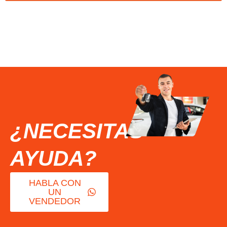
¿NECESITAS
AYUDA?
HABLA CON
UN
VENDEDOR