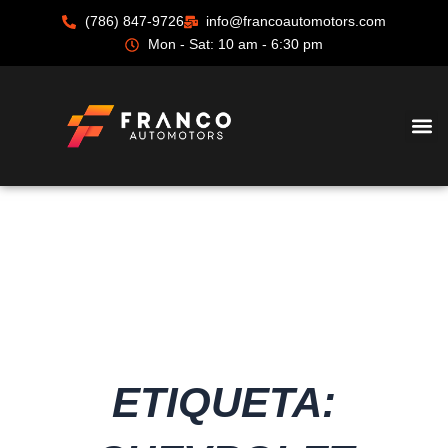
Ir
(786) 847-9726
info@francoautomotors.com
al
Mon - Sat: 10 am - 6:30 pm
contenido
ETIQUETA: