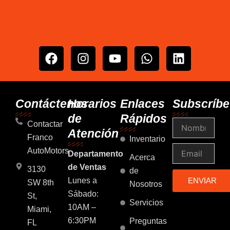
F
I
Y
W
L
a
n
o
h
i
c
s
u
a
n
e
t
t
t
k
b
a
u
s
e
Contáctenos
Horarios
Enlaces
Subscríbe
o
g
b
a
d
de
Rápidos
Nombre
o
r
e
p
i
Contactar
Atención
k
a
p
n
Franco
Inventario
m
Email
AutoMotors
Departamento
Acerca
de Ventas
3130
de
Lunes a
ENVIAR
SW 8th
Nosotros
Sábado:
St,
Servicios
10AM –
Miami,
6:30PM
Preguntas
FL