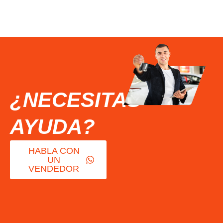
¿NECESITAS
AYUDA?
HABLA CON
UN
VENDEDOR