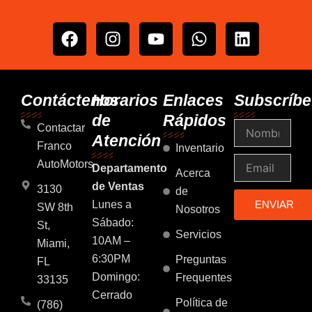
F
I
Y
W
L
a
n
o
h
i
c
s
u
a
n
e
t
t
t
k
b
a
u
s
e
Contáctenos
Horarios
Enlaces
Subscríbe
o
g
b
a
d
de
Rápidos
Nombre
o
r
e
p
i
Contactar
Atención
k
a
p
n
Franco
Inventario
m
Email
AutoMotors
Departamento
Acerca
de Ventas
3130
de
Lunes a
ENVIAR
SW 8th
Nosotros
Sábado:
St,
Servicios
10AM –
Miami,
6:30PM
Preguntas
FL
Domingo:
Frequentes
33135
Cerrado
Política de
(786)