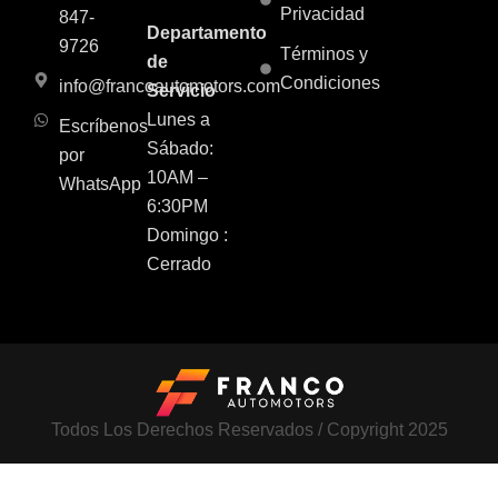
Privacidad
847-
Departamento
9726
Términos y
de
Condiciones
info@francoautomotors.com
Servicio
Lunes a
Escríbenos
Sábado:
por
10AM –
WhatsApp
6:30PM
Domingo :
Cerrado
Todos Los Derechos Reservados / Copyright 2025