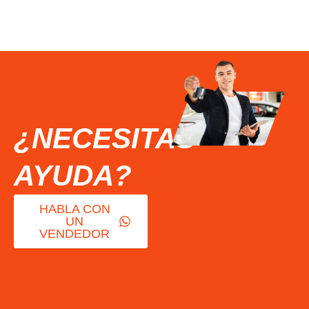
¿NECESITAS
AYUDA?
HABLA CON
UN
VENDEDOR