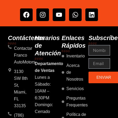
F
I
Y
W
L
a
n
o
h
i
c
s
u
a
n
e
t
t
t
k
b
a
u
s
e
Contáctenos
Horarios
Enlaces
Subscríbe
o
g
b
a
d
de
Rápidos
Nombre
o
r
e
p
i
Contactar
Atención
k
a
p
n
Franco
Inventario
m
Email
AutoMotors
Departamento
Acerca
de Ventas
3130
de
Lunes a
ENVIAR
SW 8th
Nosotros
Sábado:
St,
Servicios
10AM –
Miami,
6:30PM
Preguntas
FL
Domingo:
Frequentes
33135
Cerrado
Política de
(786)