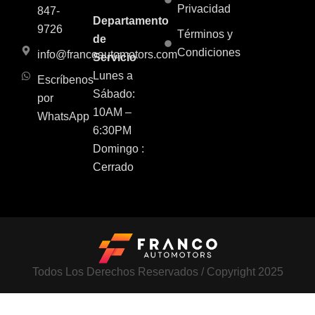
Privacidad
847-
Departamento
9726
Términos y
de
Condiciones
info@francoautomotors.com
Servicio
Lunes a
Escríbenos
Sábado:
por
10AM –
WhatsApp
6:30PM
Domingo :
Cerrado
Todos Los Derechos Reservados / Copyright 2025