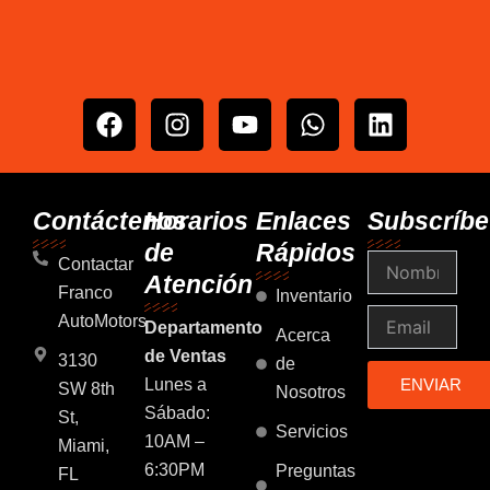
F
I
Y
W
L
a
n
o
h
i
c
s
u
a
n
e
t
t
t
k
b
a
u
s
e
Contáctenos
Horarios
Enlaces
Subscríbe
o
g
b
a
d
de
Rápidos
Nombre
o
r
e
p
i
Contactar
Atención
k
a
p
n
Franco
Inventario
m
Email
AutoMotors
Departamento
Acerca
de Ventas
3130
de
Lunes a
ENVIAR
SW 8th
Nosotros
Sábado:
St,
Servicios
10AM –
Miami,
6:30PM
Preguntas
FL