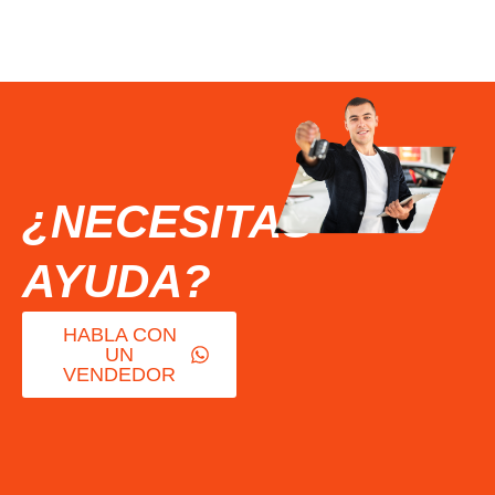
¿NECESITAS
AYUDA?
HABLA CON
UN
VENDEDOR