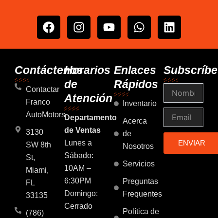
F
I
Y
W
L
a
n
o
h
i
c
s
u
a
n
e
t
t
t
k
b
a
u
s
e
Contáctenos
Horarios
Enlaces
Subscríbe
o
g
b
a
d
de
Rápidos
Nombre
o
r
e
p
i
Contactar
Atención
k
a
p
n
Franco
Inventario
m
Email
AutoMotors
Departamento
Acerca
de Ventas
3130
de
Lunes a
ENVIAR
SW 8th
Nosotros
Sábado:
St,
Servicios
10AM –
Miami,
6:30PM
Preguntas
FL
Domingo:
Frequentes
33135
Cerrado
Política de
(786)