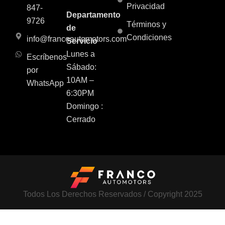
Privacidad
847-
Departamento
9726
Términos y
de
Condiciones
info@francoautomotors.com
Servicio
Lunes a
Escríbenos
Sábado:
por
10AM –
WhatsApp
6:30PM
Domingo :
Cerrado
Todos Los Derechos Reservados / Copyright 2025