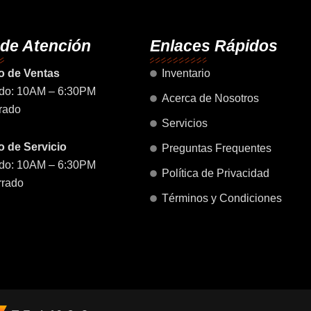
o
g
b
a
d
o
r
e
p
i
k
a
p
n
 de Atención
Enlaces Rápidos
m
o de Ventas
Inventario
do: 10AM – 6:30PM
Acerca de Nosotros
rado
Servicios
 de Servicio
Preguntas Frequentes
do: 10AM – 6:30PM
Política de Privacidad
rrado
Términos y Condiciones