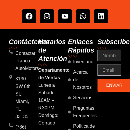
F
I
Y
W
L
a
n
o
h
i
c
s
u
a
n
e
t
t
t
k
b
a
u
s
e
Contáctenos
Horarios
Enlaces
Subscríbe
o
g
b
a
d
de
Rápidos
Nombre
o
r
e
p
i
Contactar
Atención
k
a
p
n
Franco
Inventario
m
Email
AutoMotors
Departamento
Acerca
de Ventas
3130
de
Lunes a
ENVIAR
SW 8th
Nosotros
Sábado:
St,
Servicios
10AM –
Miami,
6:30PM
Preguntas
FL
Domingo:
Frequentes
33135
Cerrado
Política de
(786)