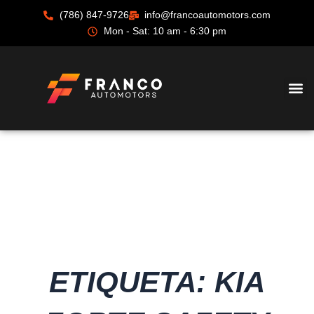
Ir
(786) 847-9726
info@francoautomotors.com
al
Mon - Sat: 10 am - 6:30 pm
contenido
ETIQUETA: KIA