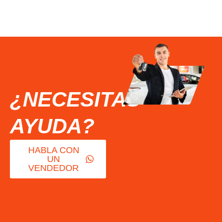
¿NECESITAS
AYUDA?
HABLA CON
UN
VENDEDOR