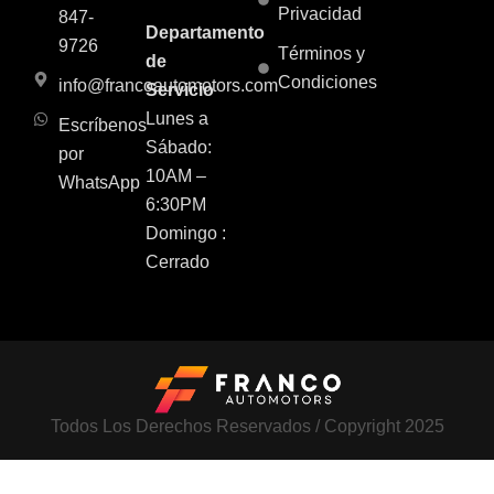
Privacidad
847-
Departamento
9726
Términos y
de
Condiciones
info@francoautomotors.com
Servicio
Lunes a
Escríbenos
Sábado:
por
10AM –
WhatsApp
6:30PM
Domingo :
Cerrado
Todos Los Derechos Reservados / Copyright 2025