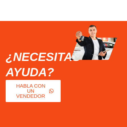
¿NECESITAS
AYUDA?
HABLA CON
UN
VENDEDOR