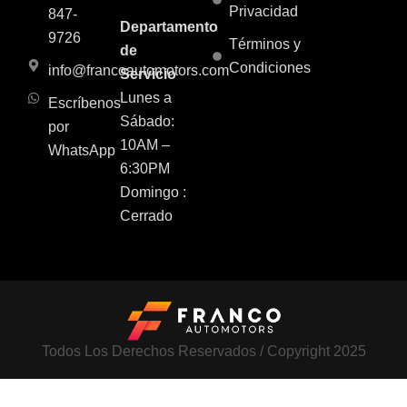
Privacidad
847-
Departamento
9726
Términos y
de
Condiciones
info@francoautomotors.com
Servicio
Lunes a
Escríbenos
Sábado:
por
10AM –
WhatsApp
6:30PM
Domingo :
Cerrado
Todos Los Derechos Reservados / Copyright 2025