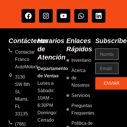
F
I
Y
W
L
a
n
o
h
i
c
s
u
a
n
e
t
t
t
k
b
a
u
s
e
Contáctenos
Horarios
Enlaces
Subscríbe
o
g
b
a
d
de
Rápidos
Nombre
o
r
e
p
i
Contactar
Atención
k
a
p
n
Franco
Inventario
m
Email
AutoMotors
Departamento
Acerca
de Ventas
3130
de
Lunes a
ENVIAR
SW 8th
Nosotros
Sábado:
St,
Servicios
10AM –
Miami,
6:30PM
Preguntas
FL
Domingo:
Frequentes
33135
Cerrado
Política de
(786)