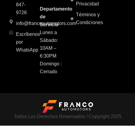
Privacidad
847-
Departamento
9726
Términos y
de
Condiciones
info@francoautomotors.com
Servicio
Lunes a
Escríbenos
Sábado:
por
10AM –
WhatsApp
6:30PM
Domingo :
Cerrado
Todos Los Derechos Reservados / Copyright 2025