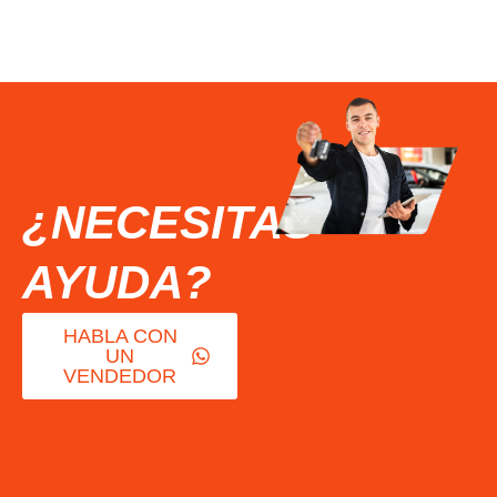
¿NECESITAS
AYUDA?
HABLA CON
UN
VENDEDOR