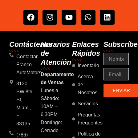
F
I
Y
W
L
a
n
o
h
i
c
s
u
a
n
e
t
t
t
k
b
a
u
s
e
Contáctenos
Horarios
Enlaces
Subscríbe
o
g
b
a
d
de
Rápidos
Nombre
o
r
e
p
i
Contactar
Atención
k
a
p
n
Franco
Inventario
m
Email
AutoMotors
Departamento
Acerca
de Ventas
3130
de
Lunes a
ENVIAR
SW 8th
Nosotros
Sábado:
St,
Servicios
10AM –
Miami,
6:30PM
Preguntas
FL
Domingo:
Frequentes
33135
Cerrado
Política de
(786)