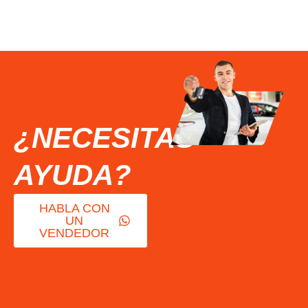
¿NECESITAS
AYUDA?
HABLA CON
UN
VENDEDOR