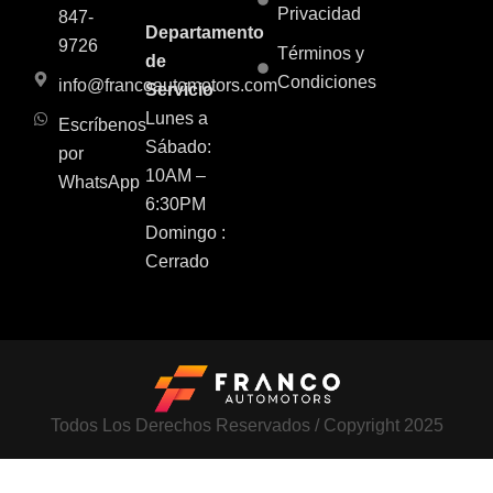
Privacidad
847-
Departamento
9726
Términos y
de
Condiciones
info@francoautomotors.com
Servicio
Lunes a
Escríbenos
Sábado:
por
10AM –
WhatsApp
6:30PM
Domingo :
Cerrado
Todos Los Derechos Reservados / Copyright 2025