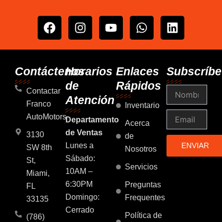
F
I
Y
W
L
a
n
o
h
i
c
s
u
a
n
e
t
t
t
k
b
a
u
s
e
Contáctenos
Horarios
Enlaces
Subscríbe
o
g
b
a
d
de
Rápidos
Nombre
o
r
e
p
i
Contactar
Atención
k
a
p
n
Franco
Inventario
m
Email
AutoMotors
Departamento
Acerca
de Ventas
3130
de
Lunes a
ENVIAR
SW 8th
Nosotros
Sábado:
St,
Servicios
10AM –
Miami,
6:30PM
Preguntas
FL
Domingo:
Frequentes
33135
Cerrado
Política de
(786)