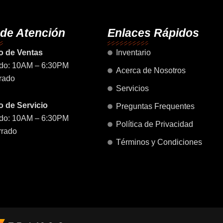
o
g
b
a
d
o
r
e
p
i
k
a
p
n
 de Atención
Enlaces Rápidos
m
o de Ventas
Inventario
do: 10AM – 6:30PM
Acerca de Nosotros
rado
Servicios
 de Servicio
Preguntas Frequentes
do: 10AM – 6:30PM
Política de Privacidad
rrado
Términos y Condiciones