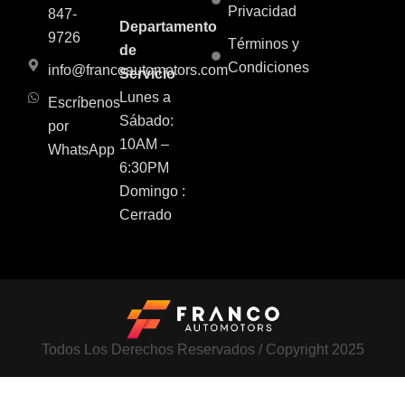
Privacidad
847-
Departamento
9726
Términos y
de
Condiciones
info@francoautomotors.com
Servicio
Lunes a
Escríbenos
Sábado:
por
10AM –
WhatsApp
6:30PM
Domingo :
Cerrado
Todos Los Derechos Reservados / Copyright 2025