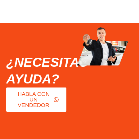
¿NECESITAS
AYUDA?
HABLA CON
UN
VENDEDOR