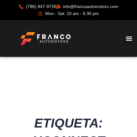
Ir
(786) 847-9726
info@francoautomotors.com
al
Mon - Sat: 10 am - 6:30 pm
contenido
ETIQUETA: