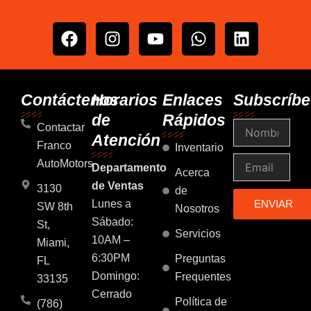
F
I
Y
W
L
a
n
o
h
i
c
s
u
a
n
e
t
t
t
k
b
a
u
s
e
Contáctenos
Horarios
Enlaces
Subscríbe
o
g
b
a
d
de
Rápidos
Nombre
o
r
e
p
i
Contactar
Atención
k
a
p
n
Franco
Inventario
m
Email
AutoMotors
Departamento
Acerca
de Ventas
3130
de
Lunes a
ENVIAR
SW 8th
Nosotros
Sábado:
St,
Servicios
10AM –
Miami,
6:30PM
Preguntas
FL
Domingo:
Frequentes
33135
Cerrado
Política de
(786)