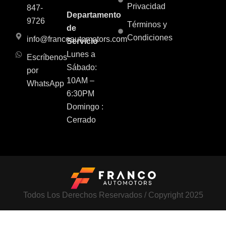
Privacidad
847-
Departamento
9726
Términos y
de
Condiciones
info@francoautomotors.com
Servicio
Lunes a
Escríbenos
Sábado:
por
10AM –
WhatsApp
6:30PM
Domingo :
Cerrado
Todos Los Derechos Reservados / Copyright 2025