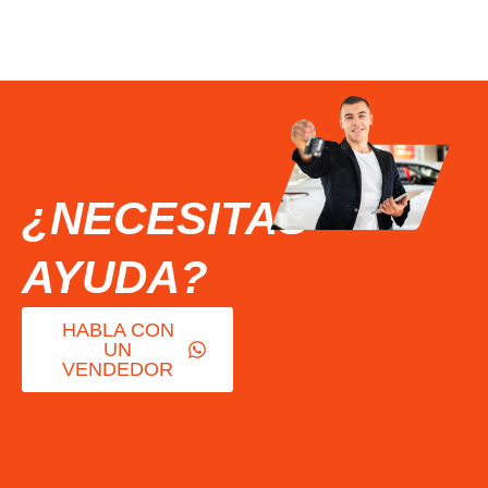
¿NECESITAS
AYUDA?
HABLA CON
UN
VENDEDOR