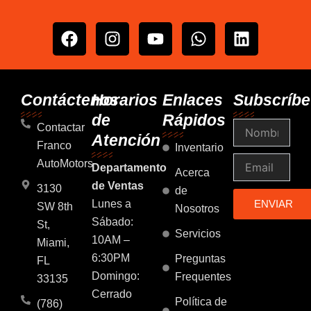
F
I
Y
W
L
a
n
o
h
i
c
s
u
a
n
e
t
t
t
k
b
a
u
s
e
Contáctenos
Horarios
Enlaces
Subscríbe
o
g
b
a
d
de
Rápidos
Nombre
o
r
e
p
i
Contactar
Atención
k
a
p
n
Franco
Inventario
m
Email
AutoMotors
Departamento
Acerca
de Ventas
3130
de
Lunes a
ENVIAR
SW 8th
Nosotros
Sábado:
St,
Servicios
10AM –
Miami,
6:30PM
Preguntas
FL
Domingo:
Frequentes
33135
Cerrado
Política de
(786)