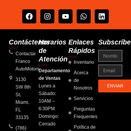
F
I
Y
W
L
a
n
o
h
i
c
s
u
a
n
e
t
t
t
k
b
a
u
s
e
Contáctenos
Horarios
Enlaces
Subscríbe
o
g
b
a
d
de
Rápidos
Nombre
o
r
e
p
i
Contactar
Atención
k
a
p
n
Franco
Inventario
m
Email
AutoMotors
Departamento
Acerca
de Ventas
3130
de
Lunes a
ENVIAR
SW 8th
Nosotros
Sábado:
St,
Servicios
10AM –
Miami,
6:30PM
Preguntas
FL
Domingo:
Frequentes
33135
Cerrado
Política de
(786)