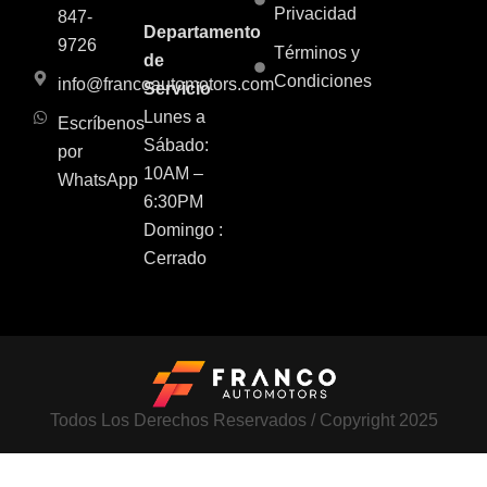
Privacidad
847-
Departamento
9726
Términos y
de
Condiciones
info@francoautomotors.com
Servicio
Lunes a
Escríbenos
Sábado:
por
10AM –
WhatsApp
6:30PM
Domingo :
Cerrado
Todos Los Derechos Reservados / Copyright 2025