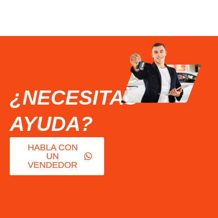
¿NECESITAS
AYUDA?
HABLA CON
UN
VENDEDOR