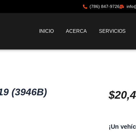
(786) 847-9726
info
INICIO
ACERCA
SERVICIOS
19 (3946B)
$
20,
¡Un vehíc