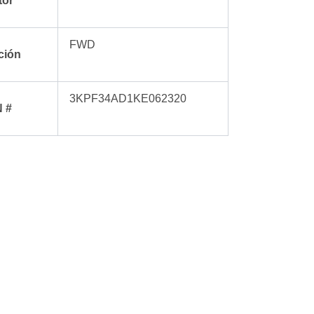
tor
FWD
ción
3KPF34AD1KE062320
N #