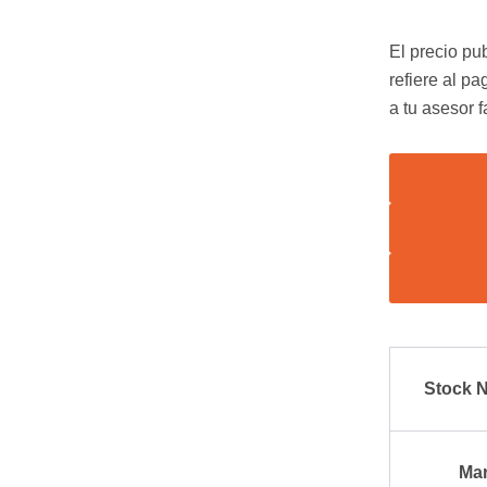
El precio pub
refiere al pa
a tu asesor 
Stock 
Ma