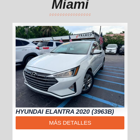
Miami
HYUNDAI ELANTRA 2020 (3963B)
NI
MÁS DETALLES