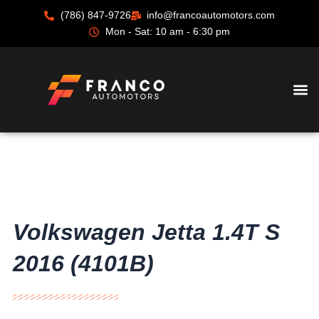
Ir
(786) 847-9726
info@francoautomotors.com
al
Mon - Sat: 10 am - 6:30 pm
contenido
Volkswagen Jetta 1.4T S
2016 (4101B)