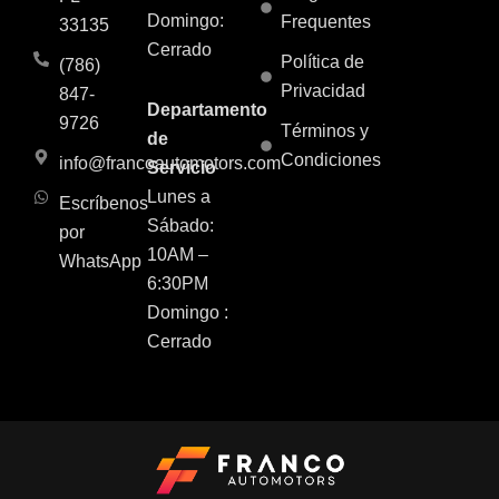
Domingo:
Frequentes
33135
Cerrado
Política de
(786)
Privacidad
847-
Departamento
9726
Términos y
de
Condiciones
info@francoautomotors.com
Servicio
Lunes a
Escríbenos
Sábado:
por
10AM –
WhatsApp
6:30PM
Domingo :
Cerrado